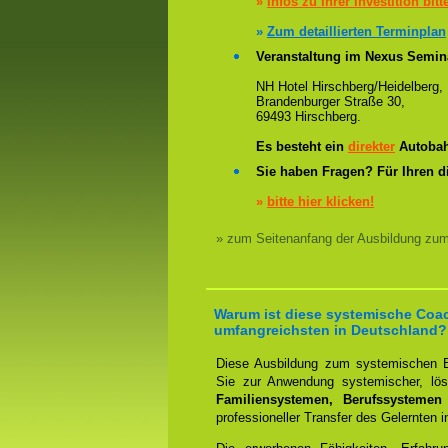
»
Infos zu Ihrer Investition bitt
»
Zum detaillierten Terminplan
Veranstaltung im Nexus Semin
NH Hotel Hirschberg/Heidelberg,
Brandenburger Straße 30,
69493 Hirschberg.
Es besteht ein
direkter
Autobah
Sie haben Fragen? Für Ihren d
»
bitte hier klicken!
» zum Seitenanfang der Ausbildung zu
Warum ist diese systemische Coa
umfangreichsten in Deutschland?
Diese Ausbildung zum systemischen B
Sie zur Anwendung systemischer, lösu
Familiensystemen, Berufssystemen
professioneller Transfer des Gelernten i