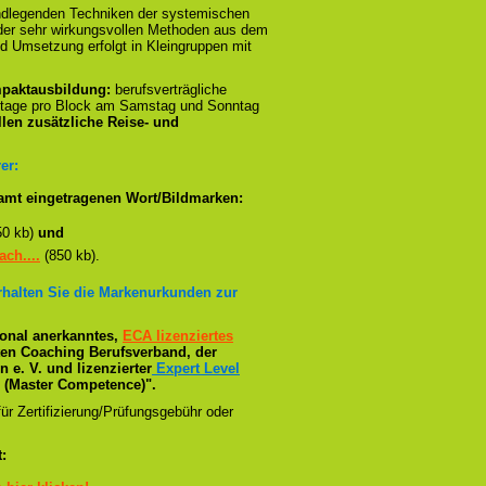
ndlegenden Techniken der systemischen
n der sehr wirkungsvollen Methoden aus dem
d Umsetzung erfolgt in Kleingruppen mit
paktausbildung:
berufsverträgliche
stage pro Block am Samstag und Sonntag
llen zusätzliche Reise- und
er:
amt eingetragenen Wort/Bildmarken:
50 kb)
und
ch....
(850 kb).
erhalten Sie die Markenurkunden zur
tional anerkanntes,
ECA lizenziertes
ßten Coaching Berufsverband, der
e. V. und lizenzierter
Expert Level
(Master Competence)".
ür Zertifizierung/Prüfungsgebühr oder
: