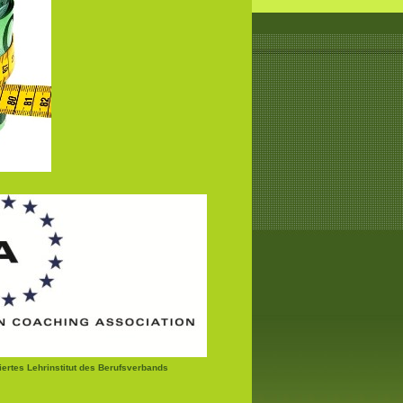
ziertes Lehrinstitut des Berufsverbands