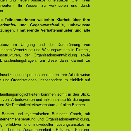
ungen und neuen Ansätze unterstützen Sie, Ihren
rweitern, Ihr Wissen zu verknüpfen und durch
en.
 TeilnehmerInnen weiterhin Klarheit über ihre
rkunfts- und Gegenwartsfamilie, unbewusste
ungen, limitierende Verhaltensmuster und alte
mpetenz im Umgang und der Durchführung von
emischen Vernetzung und Wirkungsweisen in Firmen-,
sstrukturen, der Organisationsentwicklung sowie
 Entscheidungsfragen, um diese dann klärend zu
Umsetzung und professionalisieren Ihre Arbeitsweise
 und Organisationen, insbesondere im Hinblick auf
 Handlungsmöglichkeiten kommen somit in den Blick,
tiven, Arbeitsweisen und Erkenntnisse für die eigene
chen Sie Persönlichkeitswachstum auf allen Ebenen.
 Berater und systemischen Business Coach, mit
ternehmensberatung und Organisationsentwicklung,
g effektiver und individueller Lösungsansätze in
e Themen Zusammenarbeit, Effizienz, Führung,