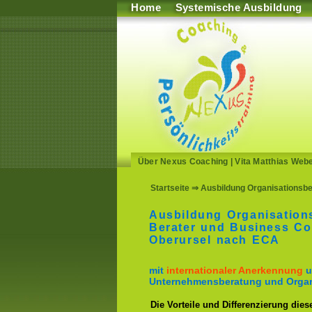
Home
Systemische Ausbildung
Über Nexus Coaching
|
Vita Matthias Web
Startseite
⇒ Ausbildung Organisationsbe
Ausbildung Organisation
Berater und Business Co
Oberursel nach ECA
mit
internationaler Anerkennung
u
Unternehmensberatung und Organ
Die Vorteile und Differenzierung dies