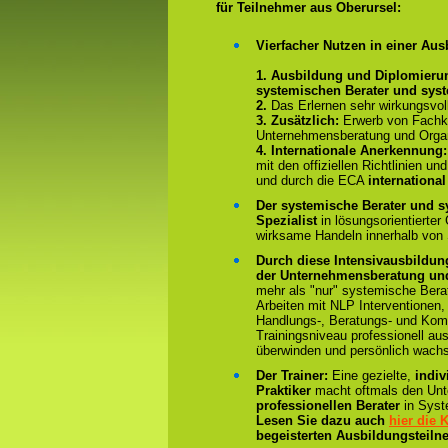
für Teilnehmer aus Oberursel:
Vierfacher Nutzen in einer Aus
1. Ausbildung und Diplomieru
systemischen Berater und sys
2.
Das Erlernen sehr wirkungsvo
3. Zusätzlich:
Erwerb von Fachk
Unternehmensberatung und Organ
4.
Internationale Anerkennung
mit den offiziellen Richtlinien 
und durch die ECA
international
Der systemische Berater und s
Spezialist
in lösungsorientierter
wirksame Handeln innerhalb von
Durch diese Intensivausbildun
der Unternehmensberatung und
mehr als "nur" systemische Bera
Arbeiten mit NLP Interventionen,
Handlungs-, Beratungs- und Kom
Trainingsniveau professionell au
überwinden und persönlich wach
Der Trainer:
Eine gezielte,
indiv
Praktiker
macht oftmals den Un
professionellen Berater
in Syst
Lesen Sie dazu auch
hier die
begeisterten Ausbildungsteiln