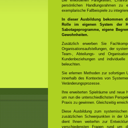
Die erworbenen Fähigkeiten, Erfahr
persönlichen Handlungsrahmen zu e
exemplarische Fallbeispiele zu integrier
In dieser Ausbildung bekommen die
Rolle im eigenen System der He
Sabotageprogramme, eigene Begrenz
Gewohnheiten.
Zusätzlich erwerben Sie Fachko
Organisationsaufstellungen, der syst
Team-, Abteilungs- und Organisation
Kundenbeziehungen und individuelle
beleuchten.
Sie erlernen Methoden zur sofortigen 
innerhalb des Kontextes von Systemen
Veränderungsprozesse.
Ihre erweiterten Spielräume und neue
um nun die unterschiedlichsten Perspek
Praxis zu gewinnen. Gleichzeitig errei
Diese Ausbildung zum systemischen
zusätzlichen Schwerpunkten in der Un
dient Ihnen weiterhin zur Entwicklun
verschiedensten Fragen rund um di