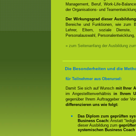
Management, Beruf, Work-Life-Balanc
der Organisations- und Teamentwicklun
Der Wirkungsgrad dieser Ausbildung
Bereiche und Funktionen, wie zum Be
Lehrer, Eltern, soziale Dienste, 
Personalauswahl, Personalentwicklung, 
» zum Seitenanfang der Ausbildung zu
Die Besonderheiten und die Meth
für Teilnehmer aus Oberursel:
Damit Sie sich auf Wunsch
mit Ihrer 
im Angestelltenverhältnis
in Ihrem U
gegenüber Ihrem Auftraggeber oder Vo
differenzieren uns wie folgt:
Das Diplom zum geprüften sys
Business Coach:
Anstatt "ledigl
dieser Ausbildung zum
geprüfte
systemischen Business Coach 