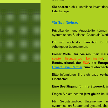
Sie sparen
sich zusätzliche Investitio
Urlaubstage.
Für Sparfüchse:
Privatkunden und Angestellte könne
systemischen Business Coach als Wer
Oft
wird auch die Investition für 
Arbeitgeber übernommen.
Dieser Vorteil für Sie resultiert me
sowie lizenziertes Lehrinstitut
, 
Berufsverband, der
ECA
, der Europ
Expert Level Partner
zum "Lehrcoach 
Bitte informieren Sie sich dazu
vorh
Finanzamt!
Eine Bestätigung für Ihre Steuererklä
Fragen Sie am besten
jetzt gleich
bei I
Für Selbstständige, Unternehmer 
systemischen Berater und systemische