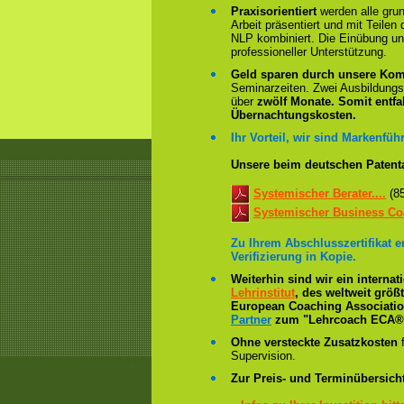
Praxisorientiert
werden alle gru
Arbeit präsentiert und mit Teile
NLP kombiniert. Die Einübung un
professioneller Unterstützung.
Geld sparen durch unsere Kom
Seminarzeiten. Zwei Ausbildung
über
zwölf Monate.
Somit entfa
Übernachtungskosten.
Ihr Vorteil, wir sind Markenführ
Unsere beim deutschen Patent
Systemischer Berater....
(8
Systemischer Business Coa
Zu Ihrem Abschlusszertifikat 
Verifizierung in Kopie.
Weiterhin sind wir ein interna
Lehrinstitut
, des weltweit grö
European Coaching Association 
Partner
zum "Lehrcoach ECA® 
Ohne versteckte Zusatzkosten
f
Supervision.
Zur Preis- und Terminübersicht