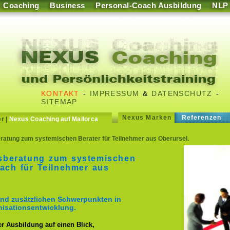
Coaching
Business
Personal-Coach Ausbildung
NLP
KONTAKT
-
IMPRESSUM
&
DATENSCHUTZ
-
SITEMAP
Nexus Marken
Referenzen
er
|
Nexus Coaching auf Mallorca
ratung zum systemischen Berater für Teilnehmer aus Oberursel.
sberatung zum systemischen
ach für Teilnehmer aus
nd zusätzlichen Schwerpunkten in
isationsentwicklung.
er Ausbildung auf einen Blick,