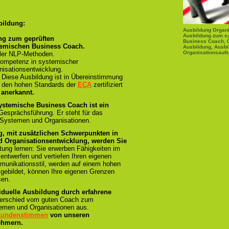
bildung:
Ausbildung Organi
Ausbildung zum s
ng zum geprüften
Business Coach, 
temischen Business Coach.
Ausbildung, Ausbi
Organisationsaufs
ller NLP-Methoden.
ompetenz in systemischer
isationsentwicklung.
:
Diese Ausbildung ist in Übereinstimmung
und den hohen Standards der
ECA
zertifiziert
 anerkannt.
ystemische Business Coach ist ein
 Gesprächsführung. Er steht für das
 Systemen und Organisationen.
g, mit zusätzlichen Schwerpunkten in
 Organisationsentwicklung, werden Sie
tung lernen: Sie erwerben Fähigkeiten im
 entwerfen und vertiefen Ihren eigenen
munikationsstil, werden auf einem hohen
sgebildet, können Ihre eigenen Grenzen
sen.
iduelle Ausbildung durch erfahrene
terschied vom guten Coach zum
emen und Organisationen aus.
 Kundenstimmen
von unseren
ehmern.