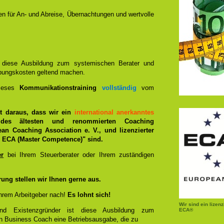
nen für An- und Abreise, Übernachtungen und wertvolle
n diese Ausbildung zum systemischen Berater und
bungskosten geltend machen.
dieses
Kommunikationstraining
vollständig
vom
ist daraus, dass wir ein
international anerkanntes
des ältesten und renommierten Coaching
ean Coaching Association e. V., und lizenzierter
ECA (Master Competence)" sind.
er
bei Ihrem Steuerberater oder Ihrem zuständigen
rung stellen wir Ihnen gerne aus.
hrem Arbeitgeber nach!
Es lohnt sich!
Wir sind ein lizen
und Existenzgründer ist diese Ausbildung zum
ECA®
n Business Coach eine Betriebsausgabe, die zu